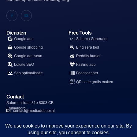
Diensten
Free Tools
Google ads
Schema Generator
Google shopping
Bing serp tool
Google ads scan
Reddits hunter
Lokale SEO
Fasting app
Seo optimalisatie
Foodscanner
QR code gratis maken
Contact
Saturnusstraat 81e 8303 CB
Emmeloord
contact@mediadeboer.nl
06-15595833
kvk: 96989041