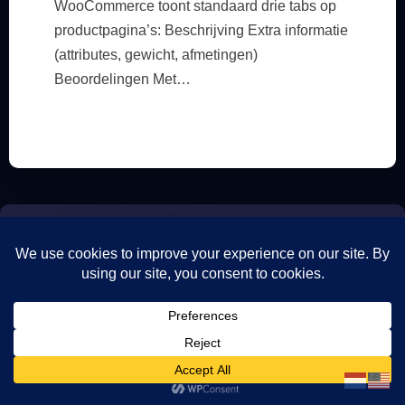
WooCommerce toont standaard drie tabs op
productpagina’s: Beschrijving Extra informatie
(attributes, gewicht, afmetingen)
Beoordelingen Met…
Klaar om uw digitale marketingproject
te starten?
Mediadeboer.nl biedt professionele begeleiding voor al
je online ambities, van strategie tot uitvoering. Probeer
onze gratis tools om direct aan de slag te gaan –
zonder verplichtingen.