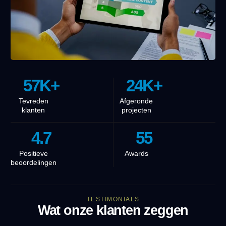
57
K+
24
K+
Tevreden
Afgeronde
klanten
projecten
4.7
55
Positieve
Awards
beoordelingen
TESTIMONIALS
Wat onze klanten zeggen