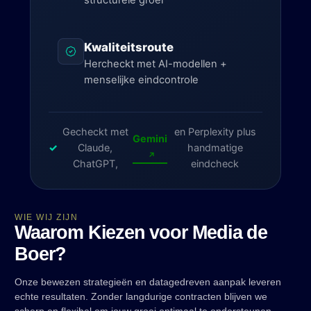
structurele groei
Kwaliteitsroute
Hercheckt met AI-modellen +
menselijke eindcontrole
Gecheckt met
en Perplexity plus
Gemini
✓
Claude,
handmatige
ChatGPT,
eindcheck
WIE WIJ ZIJN
Waarom Kiezen voor Media de
Boer?
Onze bewezen strategieën en datagedreven aanpak leveren
echte resultaten. Zonder langdurige contracten blijven we
scherp en flexibel om jouw groei optimaal te ondersteunen.