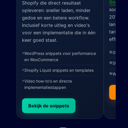
Google 
Shopify die direct resultaat
social o
opleveren: sneller laden, minder
2011, ge
gedoe en een betere workflow.
landelij
Inclusief korte uitleg en video's
tarieven
voor een implementatie die in één
efficiën
keer goed staat.
🎯
Google 
⚡
WordPress snippets voor performance
en WooCommerce
🎯
SEO en 
⚡
Shopify Liquid snippets en templates
🎯
Webdesi
⚡
Video how-to's en directe
implementatiestappen
Bekij
Bekijk de snippets