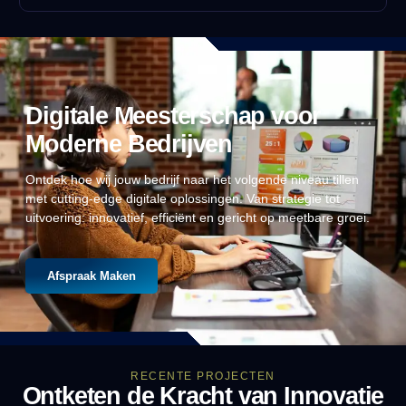
Digitale Meesterschap voor
Moderne Bedrijven
Ontdek hoe wij jouw bedrijf naar het volgende niveau tillen
met cutting-edge digitale oplossingen. Van strategie tot
uitvoering: innovatief, efficiënt en gericht op meetbare groei.
Afspraak Maken
RECENTE PROJECTEN
Ontketen de Kracht van Innovatie