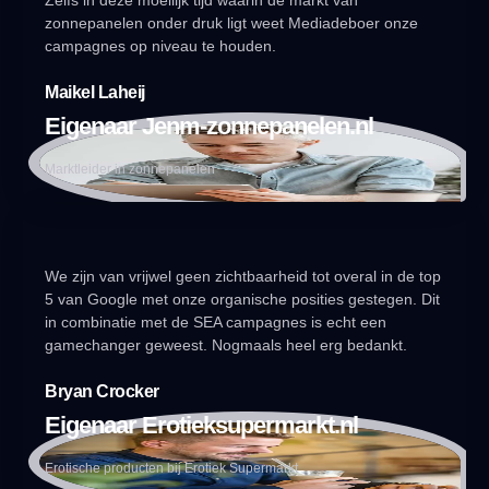
Zelfs in deze moeilijk tijd waarin de markt van
zonnepanelen onder druk ligt weet Mediadeboer onze
campagnes op niveau te houden.
Maikel Laheij
Eigenaar Jenm-zonnepanelen.nl
Marktleider in zonnepanelen
We zijn van vrijwel geen zichtbaarheid tot overal in de top
5 van Google met onze organische posities gestegen. Dit
in combinatie met de SEA campagnes is echt een
gamechanger geweest. Nogmaals heel erg bedankt.
Bryan Crocker
Eigenaar Erotieksupermarkt.nl
Erotische producten bij Erotiek Supermarkt