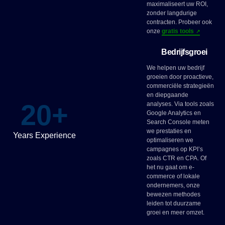
maximaliseert uw ROI,
zonder langdurige
contracten. Probeer ook
onze
gratis tools
Bedrijfsgroei
We helpen uw bedrijf
groeien door proactieve,
commerciële strategieën
en diepgaande
20
+
analyses. Via tools zoals
Google Analytics en
Search Console meten
we prestaties en
Years Experience
optimaliseren we
campagnes op KPI’s
zoals CTR en CPA. Of
het nu gaat om e-
commerce of lokale
ondernemers, onze
bewezen methodes
leiden tot duurzame
groei en meer omzet.