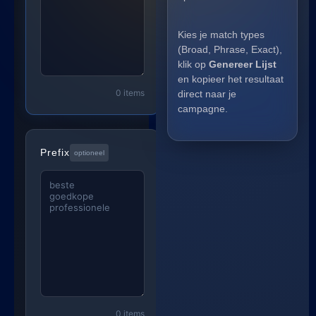
Kies je match types
(Broad, Phrase, Exact),
klik op
Genereer Lijst
en kopieer het resultaat
0 items
direct naar je
campagne.
Prefix
optioneel
0 items