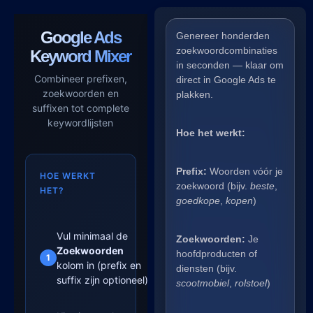
Google Ads
Genereer honderden
zoekwoordcombinaties
Keyword Mixer
in seconden — klaar om
Combineer prefixen,
direct in Google Ads te
zoekwoorden en
plakken.
suffixen tot complete
keywordlijsten
Hoe het werkt:
Prefix:
Woorden vóór je
HOE WERKT
zoekwoord (bijv.
beste
,
HET?
goedkope
,
kopen
)
Vul minimaal de
Zoekwoorden:
Je
Zoekwoorden
hoofdproducten of
1
kolom in (prefix en
diensten (bijv.
suffix zijn optioneel)
scootmobiel
,
rolstoel
)