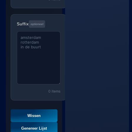
Suffix
optioneel
0 items
Wissen
Genereer Lijst