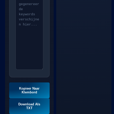
Kopieer Naar
Klembord
Download Als
TXT