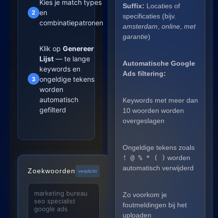
Kies je match types
Suffix:
Locaties of
en
2
specificaties (bijv.
combinatiepatronen
amsterdam
,
online
,
met
garantie
)
Klik op
Genereer
Lijst
— te lange
Automatische Google
keywords en
Ads filtering:
ongeldige tekens
3
worden
automatisch
Keywords met meer dan
gefilterd
10 woorden worden
overgeslagen
Ongeldige tekens zoals
! @ % * ( )
worden
automatisch verwijderd
Zoekwoorden
verplicht
Zo voorkom je
foutmeldingen bij het
uploaden