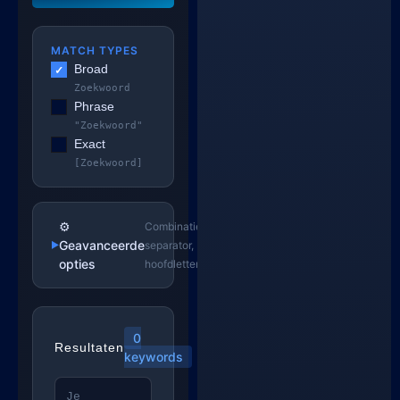
MATCH TYPES
Broad
Zoekwoord
Phrase
"zoekwoord"
Exact
[zoekwoord]
⚙️
Combinatiepatronen,
Geavanceerde
separator,
opties
hoofdletters
0
Resultaten
keywords