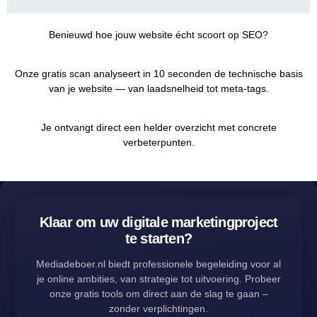
Benieuwd hoe jouw website écht scoort op SEO?
Onze gratis scan analyseert in 10 seconden de technische basis
van je website — van laadsnelheid tot meta-tags.
Je ontvangt direct een helder overzicht met concrete
verbeterpunten.
Klaar om uw digitale marketingproject
te starten?
Mediadeboer.nl biedt professionele begeleiding voor al
je online ambities, van strategie tot uitvoering. Probeer
onze gratis tools om direct aan de slag te gaan –
zonder verplichtingen.