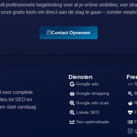
t professionele begeleiding voor al je online ambities, van strat
onze gratis tools om direct aan de slag te gaan – zonder verpli
Contact Opnemen
Diensten
Fre
Google ads
S
d voor complete
Google shopping
B
ites tot SEO en
Google ads scan
R
en start vandaag
Lokale SEO
F
Seo optimalisatie
F
Q