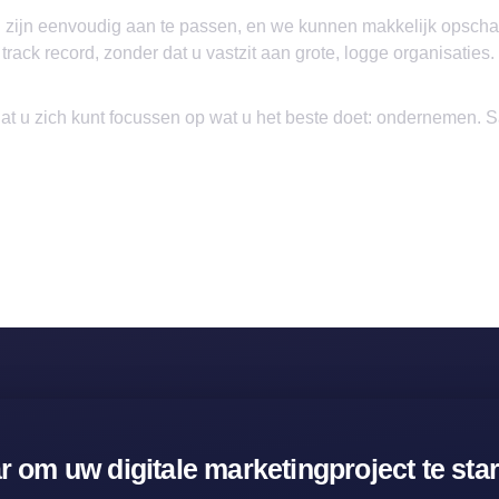
n zijn eenvoudig aan te passen, en we kunnen makkelijk opschal
ack record, zonder dat u vastzit aan grote, logge organisaties.
dat u zich kunt focussen op wat u het beste doet: ondernemen
r om uw digitale marketingproject te sta