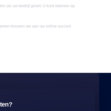
en als uw bedrijf groeit. U kunt rekenen op
. Samen bouwen we aan uw online succes!
rten?