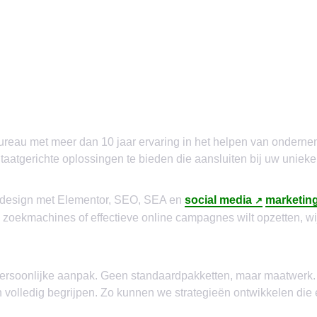
ngbureau met meer dan 10 jaar ervaring in het helpen van onder
ltaatgerichte oplossingen te bieden die aansluiten bij uw unieke
bdesign met Elementor, SEO, SEA en
social media
marketin
n zoekmachines of effectieve online campagnes wilt opzetten, w
persoonlijke aanpak. Geen standaardpakketten, maar maatwerk
 volledig begrijpen. Zo kunnen we strategieën ontwikkelen die