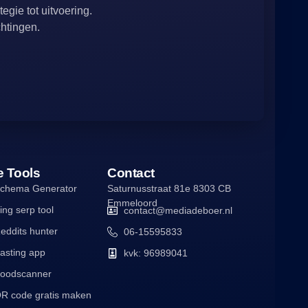
egie tot uitvoering.
chtingen.
e Tools
Contact
chema Generator
Saturnusstraat 81e 8303 CB
Emmeloord
ing serp tool
contact@mediadeboer.nl
eddits hunter
06-15595833
asting app
kvk: 96989041
oodscanner
R code gratis maken