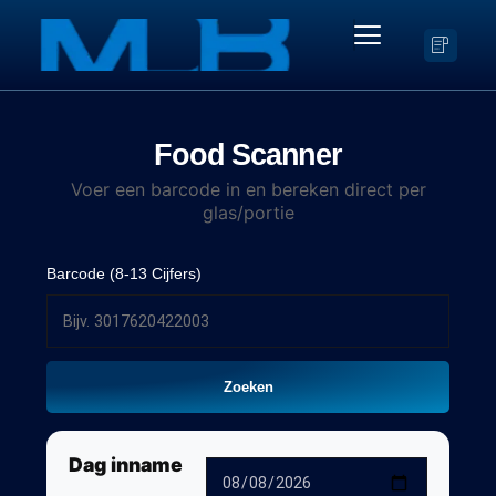
Food Scanner
Voer een barcode in en bereken direct per
glas/portie
Barcode (8-13 Cijfers)
Zoeken
Dag inname