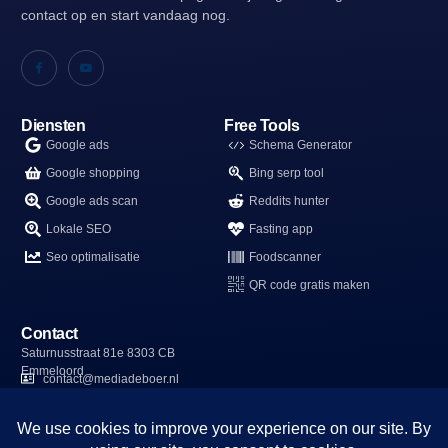
contact op en start vandaag nog.
Diensten
Free Tools
Google ads
Schema Generator
Google shopping
Bing serp tool
Google ads scan
Reddits hunter
Lokale SEO
Fasting app
Seo optimalisatie
Foodscanner
QR code gratis maken
Contact
Saturnusstraat 81e 8303 CB
Emmeloord
contact@mediadeboer.nl
06-15595833
kvk: 96989041