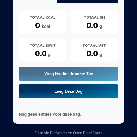
TOTAAL KCAL
TOTAAL KH
0
0.0
kcal
g
TOTAAL EIWIT
TOTAAL VET
0.0
0.0
g
g
Voeg Huidige Inname Toe
Leeg Deze Dag
Nog geen entries voor deze dag.
Data via FatSecret en Open Food Facts