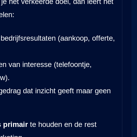
 je het verkeerde doel, dan leert het
elen:
bedrijfsresultaten (aankoop, offerte,
n van interesse (telefoontje,
ew).
gedrag dat inzicht geeft maar geen
 primair
te houden en de rest