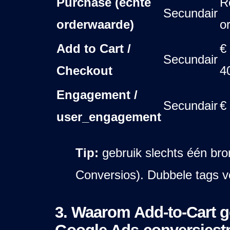
Purchase (echte
R
Secundair
orderwaarde)
o
Add to Cart /
€
Secundair
Checkout
4
Engagement /
Secundair
€
user_engagement
Tip:
gebruik slechts één bro
Conversios). Dubbele tags ve
3. Waarom Add-to-Cart g