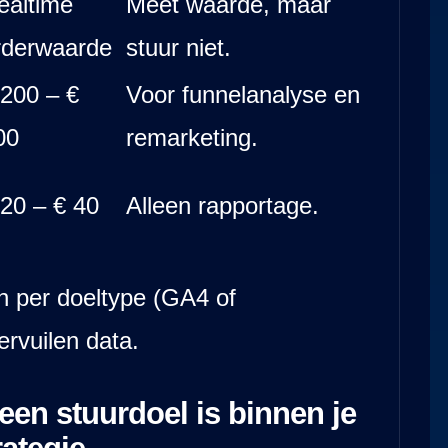
ealtime
Meet waarde, maar
rderwaarde
stuur niet.
 200 – €
Voor funnelanalyse en
00
remarketing.
 20 – € 40
Alleen rapportage.
n per doeltype (GA4 of
rvuilen data.
een stuurdoel is binnen je