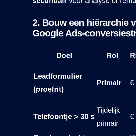
secundair
voor analyse of rema
2. Bouw een hiërarchie 
Google Ads-conversiestr
Doel
Rol
R
Leadformulier
Primair
€
(proefrit)
Tijdelijk
Telefoontje > 30 s
€
primair