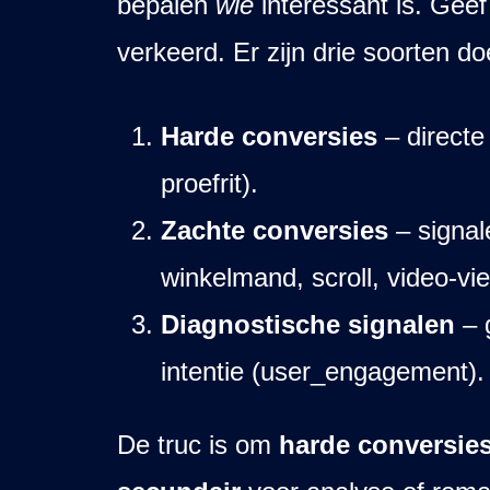
bepalen
wie
interessant is. Geef
verkeerd. Er zijn drie soorten do
Harde conversies
– directe 
proefrit).
Zachte conversies
– signale
winkelmand, scroll, video-vi
Diagnostische signalen
– 
intentie (user_engagement).
De truc is om
harde conversies