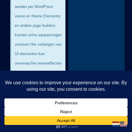
worden per WordPress
versie en theme Elementor
en andere page builders
kunnen extra aanpassingen
vereisen Het verbergen van
UI-elementen kan
onverwachte neveneffecten
hebben op plugin-
×
functionaliteit
console
.
log
(
'Code is Poetry'
)
Previous
Next