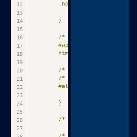
        .notice, .update-nag, #
            display:none !import
        }

        /* Layout correctie (om
        #wpcontent { margin-lef
        html.wp-toolbar { paddi
        /* VERBERG GEVAARLIJKE K
        /* Verberg Elementor/Bu
        #elementor-switch-mode,
            display:none !import
        }

        /* FOCUS ZONES (Tunnelv
        /* Zone A: Uitgelichte 