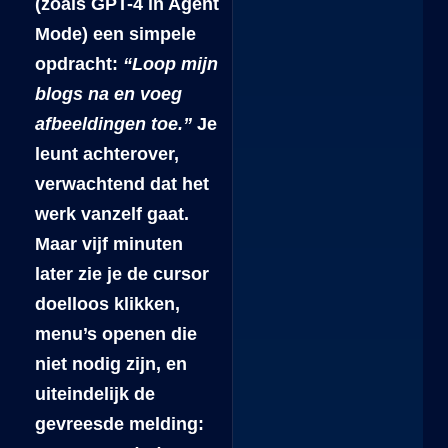
(zoals GPT-4 in Agent
Mode) een simpele
opdracht:
“Loop mijn
blogs na en voeg
afbeeldingen toe.”
Je
leunt achterover,
verwachtend dat het
werk vanzelf gaat.
Maar vijf minuten
later zie je de cursor
doelloos klikken,
menu’s openen die
niet nodig zijn, en
uiteindelijk de
gevreesde melding: