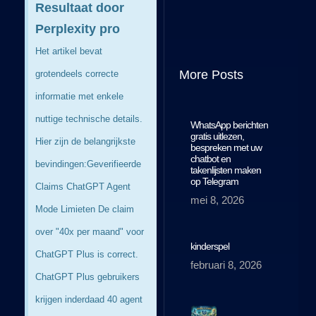
Resultaat door
Perplexity pro
Het artikel bevat
More Posts
grotendeels correcte
informatie met enkele
nuttige technische details.
WhatsApp berichten
gratis uitlezen,
Hier zijn de belangrijkste
bespreken met uw
chatbot en
bevindingen: ​ Geverifieerde
takenlijsten maken
op Telegram
Claims ChatGPT Agent
mei 8, 2026
Mode Limieten De claim
over "40x per maand" voor
kinderspel
ChatGPT Plus is correct.
februari 8, 2026
ChatGPT Plus gebruikers
krijgen inderdaad 40 agent