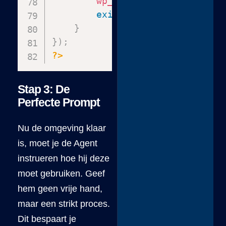
wp_safe_redirect
(
admin
exit
;
}
}
)
;
?>
Stap 3: De
Perfecte Prompt
Nu de omgeving klaar
is, moet je de Agent
instrueren hoe hij deze
moet gebruiken. Geef
hem geen vrije hand,
maar een strikt proces.
Dit bespaart je