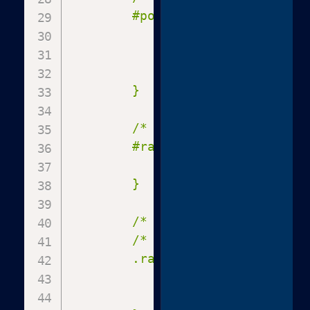
        #postimagediv, .editor-
            border: 6px solid #
            margin-bottom: 20px 
            transform: scale(1.
        }

        /* Zone B: RankMath / S
        #rank_math_metabox, .ra
            border: 6px solid #
        }

        /* INTERACTIE ELEMENTEN 
        /* Maak checkboxjes eno
        .rank-math-metabox-wrap
            transform: scale(2.5
            margin: 10px !import