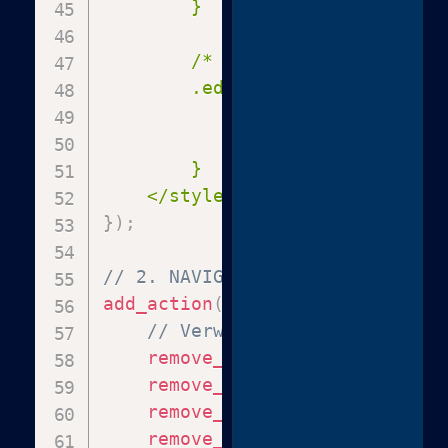
        }

        /* Maak de Update/Publi
        .editor-post-publish-bu
            transform: scale(1.3
            border: 2px solid re
        }

    </style>'
;
}
)
;
// 2. NAVIGATIE BEPERKING: Verw
add_action
(
'admin_menu'
,
functi
// Verwijder alles behalve 
remove_menu_page
(
'index.php
remove_menu_page
(
'themes.ph
remove_menu_page
(
'plugins.p
remove_menu_page
(
'tools.php