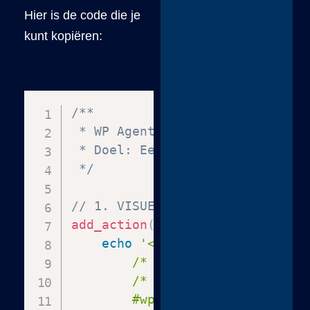
Hier is de code die je
kunt kopiëren:
/**

 * WP Agent Focus Mode & Guardra
 * Doel: Een 'veilige' zandbak 
 */
// 1. VISUELE FOCUS: Maak de in
add_action
(
'admin_head'
,
functi
echo
'<style>

        /* VERBERG ALLE RUIS */

        /* Weg met de zwarte ba
        #wpadminbar, #adminmenu