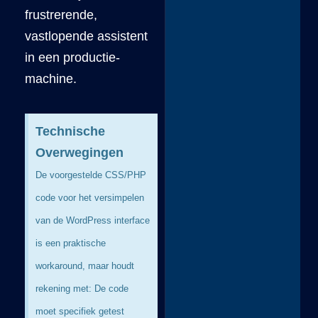
frustrerende,
vastlopende assistent
in een productie-
machine.
Technische
Overwegingen
De voorgestelde CSS/PHP
code voor het versimpelen
van de WordPress interface
is een praktische
workaround, maar houdt
rekening met: De code
moet specifiek getest