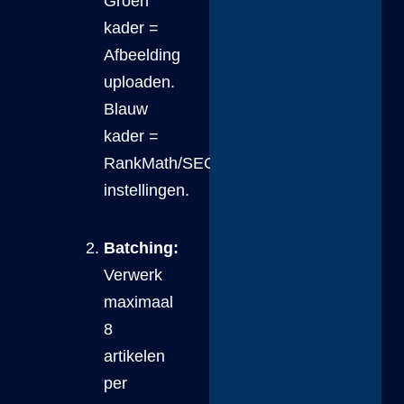
Groen
kader =
Afbeelding
uploaden.
Blauw
kader =
RankMath/SEO
instellingen.
Batching:
Verwerk
maximaal
8
artikelen
per