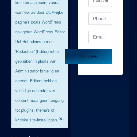
limieten aanlopen, vooral
wanneer ze door DOM-rijke
pagina's zoals WordPress
navigeren. ​ WordPress Editor
Rol Het advies om de
'Redacteur' (Editor) rol te
Send
gebruiken in plaats van
Administrator is veilig en
correct. Editors hebben
volledige controle over
content maar geen toegang
tot plugins, thema's of
×
kritieke site-instellingen. ​