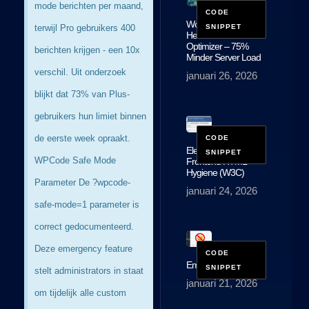
mode berichten per maand,
WordPress
terwijl Pro gebruikers 400
Heartbeat API
Optimizer – 75%
berichten krijgen - een 10x
Minder Server Load
verschil. Uit onderzoek
januari 26, 2026
blijkt dat 73% van Plus-
gebruikers hun limiet binnen
de eerste week opraakt. ​
ElementsKit –
WPCode Safe Mode
Frontend HTML
Hygiene (W3C)
Parameter De ?wpcode-
januari 24, 2026
safe-mode=1 parameter is
correct gedocumenteerd.
Deze emergency feature
EmojiBuster Pro
stelt administrators in staat
januari 21, 2026
om tijdelijk alle custom