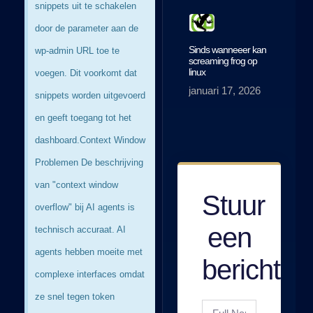
snippets uit te schakelen
door de parameter aan de
Sinds wanneeer kan
wp-admin URL toe te
screaming frog op
linux
voegen. Dit voorkomt dat
januari 17, 2026
snippets worden uitgevoerd
en geeft toegang tot het
dashboard. ​ ​ Context Window
Problemen De beschrijving
van "context window
Stuur
overflow" bij AI agents is
een
technisch accuraat. AI
agents hebben moeite met
bericht
complexe interfaces omdat
ze snel tegen token