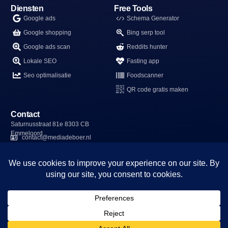
Diensten
Free Tools
Google ads
Schema Generator
Google shopping
Bing serp tool
Google ads scan
Reddits hunter
Lokale SEO
Fasting app
Seo optimalisatie
Foodscanner
QR code gratis maken
Contact
Saturnusstraat 81e 8303 CB
Emmeloord
contact@mediadeboer.nl
06-15595833
kvk: 96989041
Copyright © 2026 Mediadeboer. All rights
reserved.